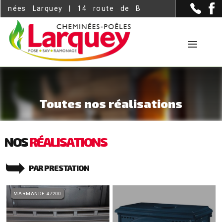
Panneau de gestion des cookies
quey | 14 route de Bazas, ZI dumes - Langon (33
Toutes nos réalisations
NOS
RÉALISATIONS
➥
PAR PRESTATION
MARMANDE 47200