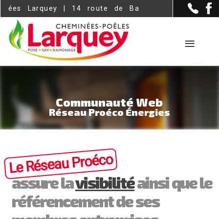
Panneau de gestion des cookies
y | 14 route de Bazas, ZI dumes - Langon (33210
Communauté Web
Réseau Proéco Énergies
Le Réseau Proéco
assure la
visibilité
ainsi que le
référencement de ses