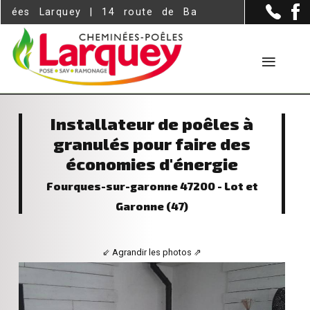
Panneau de gestion des cookies
uey | 14 route de Bazas, ZI dumes - Langon (332
Installateur de poêles à
granulés pour faire des
économies d'énergie
Fourques-sur-garonne 47200 - Lot et
Garonne (47)
⇙ Agrandir les photos ⇗