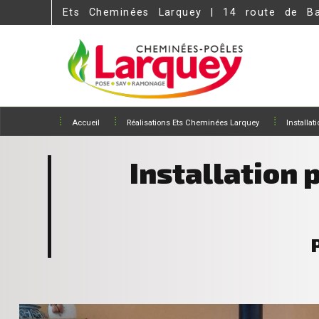
Panneau de gestion des cookies
Ets Cheminées Larquey | 14 route de B
Accueil
Réalisations Ets Cheminées Larquey
Installat
Installation 