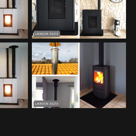
 Renov
Brisach Isola Par Notre
libois
Société Qualifiée RGE
LANGON 33210
n Poêle
Installation D'un Poêle
e Bois
À Granulés De Bois
) Avec
Brisach Isola Par Notre
- RGE
Société Qualifiée RGE
libois
LANGON 33210