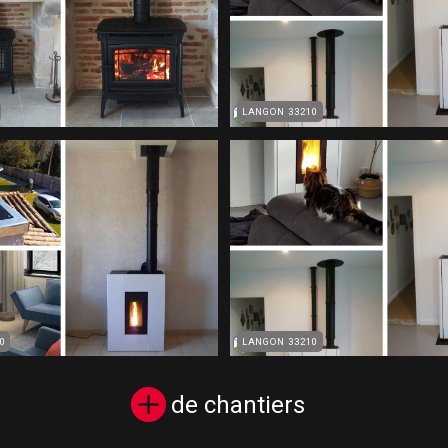
Bois Et Granulés
Avec Ma Prime
Marmande 47200
RGE Qua
LANGON 33210
Installation D'u
Installation Poêle À
À Granulés D
Granulés De Bois -
(pellets
Langon
MaPrimeRenov 
Qua
0
LANGON 33210
de chantiers