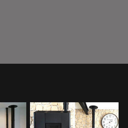
Poêle À
Installation D'un Poêle
eminée
À Granulés De Bois