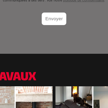
communiquées à des tiers : voir notre
politique de confidentialité
.
Envoyer
AVAUX
Devis Gratuit
Installation 
allateur De Poêles À
Bois Dans Ch