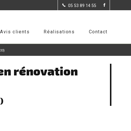
05 57 36 34 99
05 53 89 14 55
Avis clients
Réalisations
Contact
(33)
 en rénovation
)