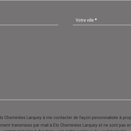
Votre ville
*
Ets Cheminées Larquey à me contacter de façon personnalisée à pro
ent transmises par mail à Ets Cheminées Larquey et ne sont pas enr