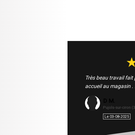
Très beau travail fai
accueil au magasin .
D M.
Pujols-sur-ciron (
Le 03-08-2025