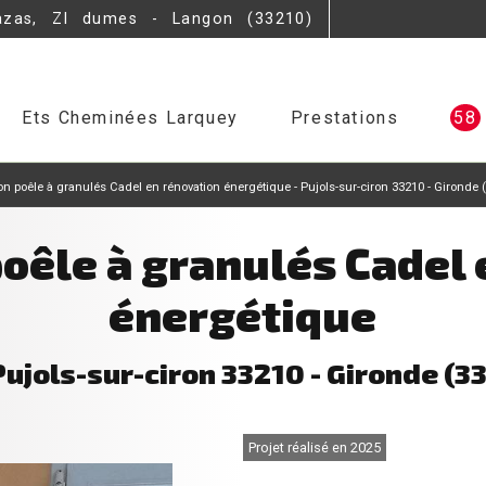
azas, ZI dumes - Langon (33210)
Ets Cheminées Larquey
Prestations
58
ion poêle à granulés Cadel en rénovation énergétique - Pujols-sur-ciron 33210 - Gironde 
poêle à granulés Cadel
énergétique
Pujols-sur-ciron 33210 - Gironde (33
Projet réalisé en 2025